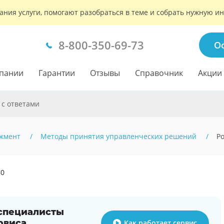
ания услуги, помогают разобраться в теме и собрать нужную 
8-800-350-69-73
О
пании
Гарантии
Отзывы
Справочник
Акции
 с ответами
жмент
Методы принятия управленческих решений
Р
80
 специалисты
рвиса
Как работает сервис