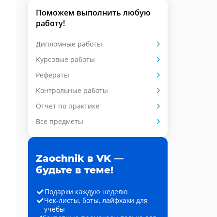
Поможем выполнить любую
работу!
Дипломные работы
Курсовые работы
Рефераты
Контрольные работы
Отчет по практике
Все предметы
Zaochnik в VK —
будьте в теме!
Подарки каждую неделю
Чек-листы, боты, лайфхаки для
учёбы