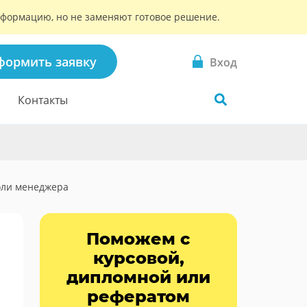
информацию, но не заменяют готовое решение.
формить заявку
Вход
Контакты
оли менеджера
Поможем с
курсовой,
дипломной или
рефератом