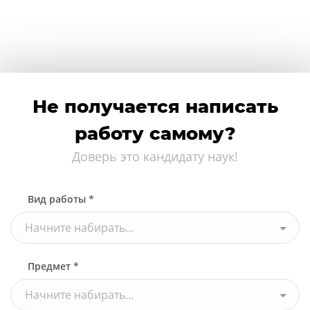
Не получается написать
работу самому?
Доверь это кандидату наук!
Вид работы *
Начните набирать...
Предмет *
Начните набирать...