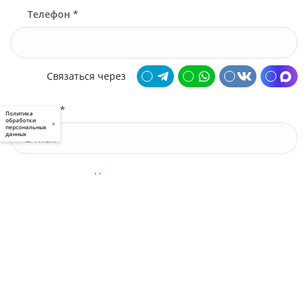
Телефон *
Связаться через
Почта *
Политика
обработки
×
персональных
данных
У меня есть промокод
Узнать стоимость
Я принимаю условия
пользовательского соглашения
и
политики приватности
, а также даю
свое
согласие
на обработку моих персональных данных