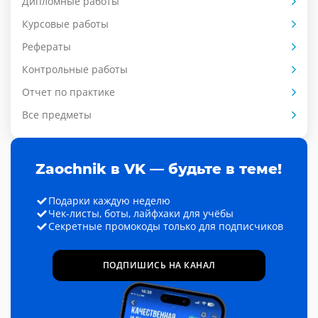
Дипломные работы
Курсовые работы
Рефераты
Контрольные работы
Отчет по практике
Все предметы
Zaochnik в VK — будьте в теме!
Подарки каждую неделю
Чек-листы, боты, лайфхаки для учёбы
Секретные промокоды только для подписчиков
ПОДПИШИСЬ НА КАНАЛ