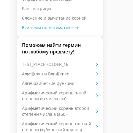
Ранг матрицы
Сложение и вычитание корней
Все темы по математике
Поможем найти термин
по любому предмету!
TEST_PLACEHOLDER_16
А=(αij)m×n и B=(bij)m×n
Алгебраические функции
Арифметический корень n-ной
степени из числа a≥0
Арифметический корень второй
степени числа a (a≥0)
Арифметический корень третьей
степени (кубический корень)