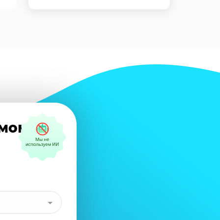
амому?