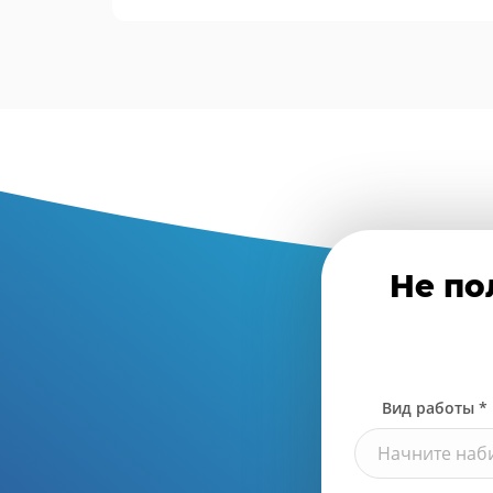
Не по
Вид работы *
Начните наби