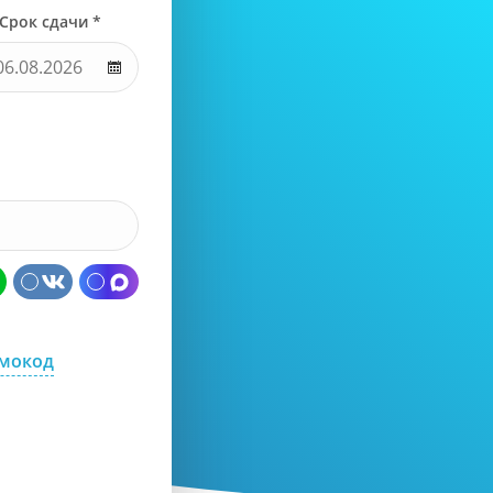
Срок сдачи *
омокод