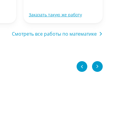
28 декабр
Заказать такую же работу
Заказать
Смотреть все работы по математике
Математика
Тест с ответами по математике 6 класс