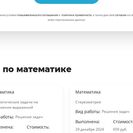
маю условия
пользовательского соглашения
и
политики приватности
, а также даю свое
согласие
на о
моих персональных данных
 по математике
матика
Математика
атические задачи на
Стереометрия
вление выражений
Вид работы:
Решение задач
работы:
Решение задач
Выполнена:
Стоимост
лнена:
Стоимость:
29 декабря 2024
650 руб.