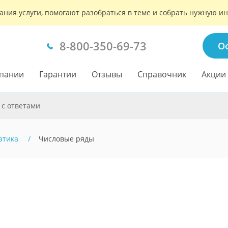
ания услуги, помогают разобраться в теме и собрать нужную 
8-800-350-69-73
О
пании
Гарантии
Отзывы
Справочник
Акции
 с ответами
атика
Числовые ряды