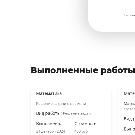
Я прини
Выполненные работы
Математика
Мате
Решение задачи о времени
Матем
соста
Вид работы:
ач
Решение задач
Вид 
ость:
Выполнена:
Стоимость:
Выпо
.
31 декабря 2024
400 руб.