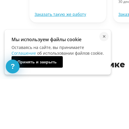
30 де
ту
Заказать такую же работу
Зака
×
Мы используем файлы cookie
Оставаясь на сайте, вы принимаете
Соглашение
об использовании файлов cookie.
Принять и закрыть
Тесты по математике
?
Математика
Тест с ответами по теории и методике
формирования элементарных
математических представлений