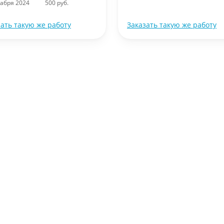
кабря 2024
500 руб.
зать такую же работу
Заказать такую же работу
Математика
Тест с ответами по математике для
подготовки к экзаменам 9 класс