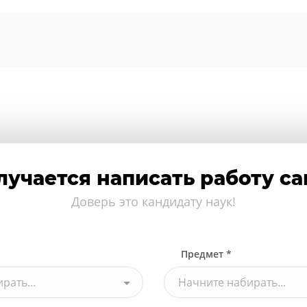
лучается написать работу с
Доверь это кандидату наук!
Предмет *
рать...
Начните набирать...