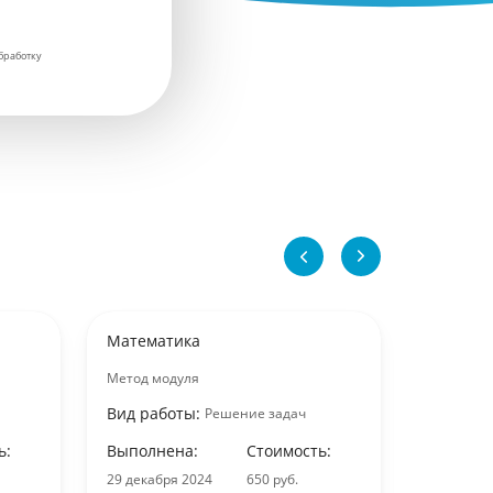
бработку
Математика
Математ
Метод модуля
Методы р
задач
Вид работы:
Решение задач
Вид раб
ь:
Выполнена:
Стоимость:
Выполне
29 декабря 2024
650 руб.