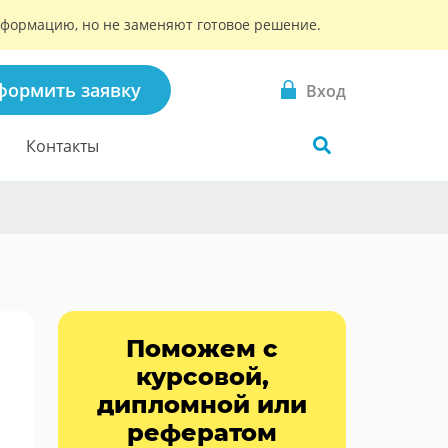
информацию, но не заменяют готовое решение.
формить заявку
Вход
Контакты
Поможем с
курсовой,
дипломной или
рефератом