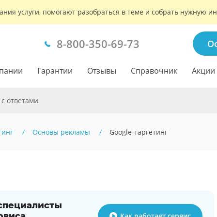
ания услуги, помогают разобраться в теме и собрать нужную 
8-800-350-69-73
О
пании
Гарантии
Отзывы
Справочник
Акции
 с ответами
тинг
Основы рекламы
Google-таргетинг
 специалисты
рвиса
Как работает сервис