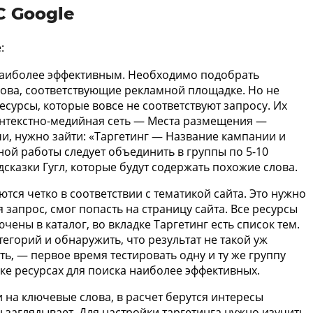
С Google
:
 наиболее эффективным. Необходимо подобрать
ова, соответствующие рекламной площадке. Но не
есурсы, которые вовсе не соответствуют запросу. Их
онтекстно-медийная сеть — Места размещения —
и, нужно зайти: «Таргетинг — Название кампании и
ой работы следует объединить в группы по 5-10
сказки Гугл, которые будут содержать похожие слова.
ются четко в соответствии с тематикой сайта. Это нужно
я запрос, смог попасть на страницу сайта. Все ресурсы
ены в каталог, во вкладке Таргетинг есть список тем.
егорий и обнаружить, что результат не такой уж
ь, — первое время тестировать одну и ту же группу
ке ресурсах для поиска наиболее эффективных.
и на ключевые слова, в расчет берутся интересы
н заглядывает. Для настройки таргетинга нужно изучить