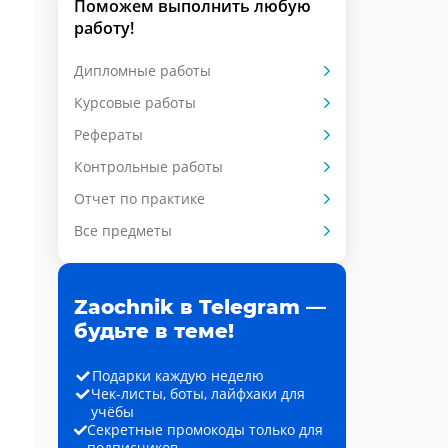
Поможем выполнить любую
работу!
Дипломные работы
Курсовые работы
Рефераты
Контрольные работы
Отчет по практике
Все предметы
Zaochnik в Telegram —
будьте в теме!
Подарки каждую неделю
Чек-листы, боты, лайфхаки для
учёбы
Секретные промокоды только для
подписчиков