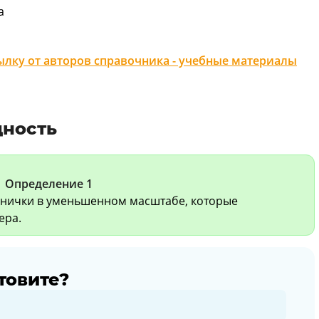
а
лку от авторов справочника - учебные материалы
щность
Определение 1
ранички в уменьшенном масштабе, которые
ера.
товите?