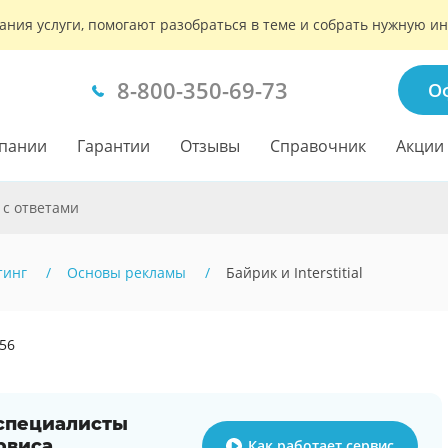
ания услуги, помогают разобраться в теме и собрать нужную 
8-800-350-69-73
О
пании
Гарантии
Отзывы
Справочник
Акции
 с ответами
тинг
Основы рекламы
Байрик и Interstitial
256
 специалисты
рвиса
Как работает сервис