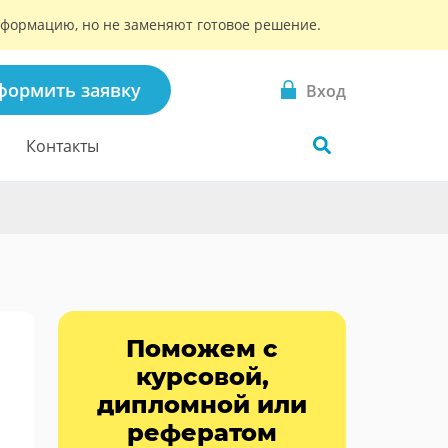
информацию, но не заменяют готовое решение.
формить заявку
Вход
Контакты
Поможем с
курсовой,
дипломной или
рефератом