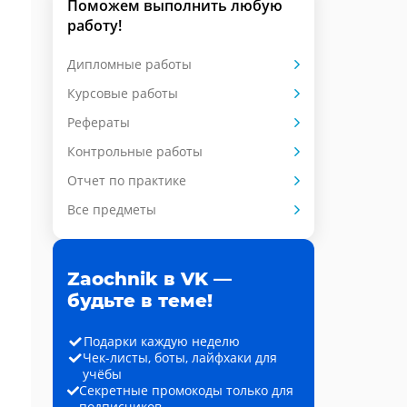
Поможем выполнить любую
работу!
Дипломные работы
Курсовые работы
Рефераты
Контрольные работы
Отчет по практике
Все предметы
Zaochnik в VK —
будьте в теме!
Подарки каждую неделю
Чек-листы, боты, лайфхаки для
учёбы
Секретные промокоды только для
подписчиков