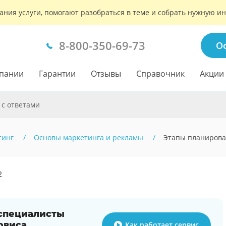
ания услуги, помогают разобраться в теме и собрать нужную 
8-800-350-69-73
О
пании
Гарантии
Отзывы
Справочник
Акции
 с ответами
тинг
Основы маркетинга и рекламы
Этапы планирова
2
 специалисты
рвиса
Как работает сервис