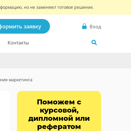
информацию, но не заменяют готовое решение.
формить заявку
Вход
Контакты
ния маркетинга
Поможем с
курсовой,
дипломной или
рефератом