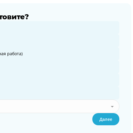
товите?
ая работа)
Далее