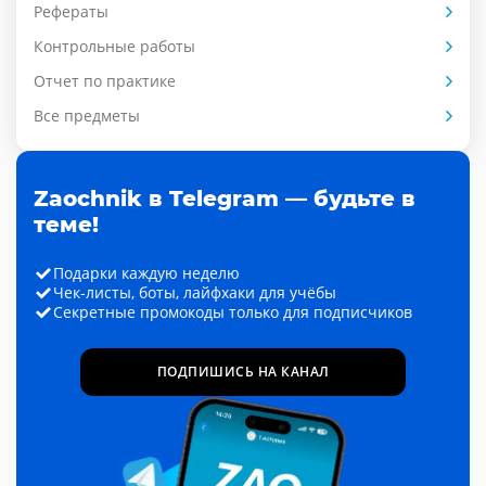
Рефераты
Контрольные работы
Отчет по практике
Все предметы
Zaochnik в Telegram — будьте в
теме!
Подарки каждую неделю
Чек-листы, боты, лайфхаки для учёбы
Секретные промокоды только для подписчиков
ПОДПИШИСЬ НА КАНАЛ