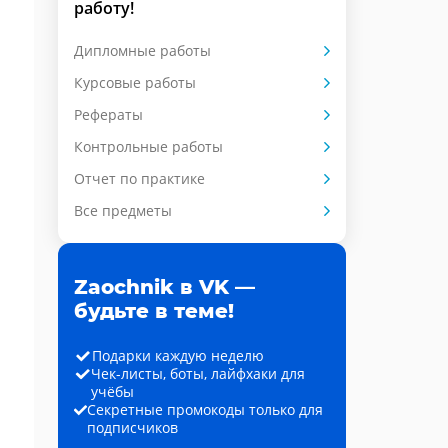
работу!
Дипломные работы
Курсовые работы
Рефераты
Контрольные работы
Отчет по практике
Все предметы
Zaochnik в VK —
будьте в теме!
Подарки каждую неделю
Чек-листы, боты, лайфхаки для
учёбы
Секретные промокоды только для
подписчиков