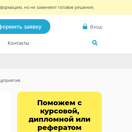
информацию, но не заменяют готовое решение.
формить заявку
Вход
Контакты
едприятия
Поможем с
курсовой,
дипломной или
рефератом