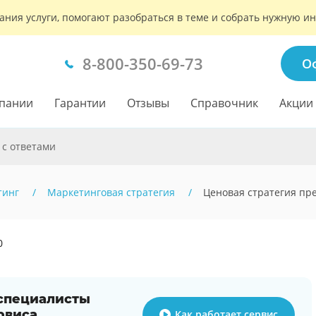
ания услуги, помогают разобраться в теме и собрать нужную 
8-800-350-69-73
О
пании
Гарантии
Отзывы
Справочник
Акции
 с ответами
тинг
Маркетинговая стратегия
Ценовая стратегия пр
0
 специалисты
рвиса
Как работает сервис