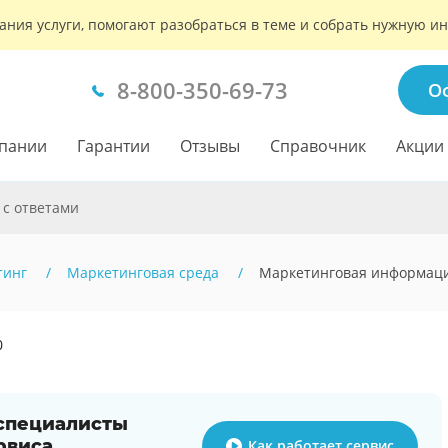
ания услуги, помогают разобраться в теме и собрать нужную 
8-800-350-69-73
О
пании
Гарантии
Отзывы
Справочник
Акции
 с ответами
тинг
Маркетинговая среда
Маркетинговая информаци
0
 специалисты
рвиса
Как работает сервис