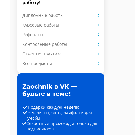
работу!
Дипломные работы
Курсовые работы
Рефераты
Контрольные работы
Отчет по практике
Все предметы
Zaochnik в VK —
будьте в теме!
Подарки каждую неделю
Чек-листы, боты, лайфхаки для
учёбы
Секретные промокоды только для
подписчиков