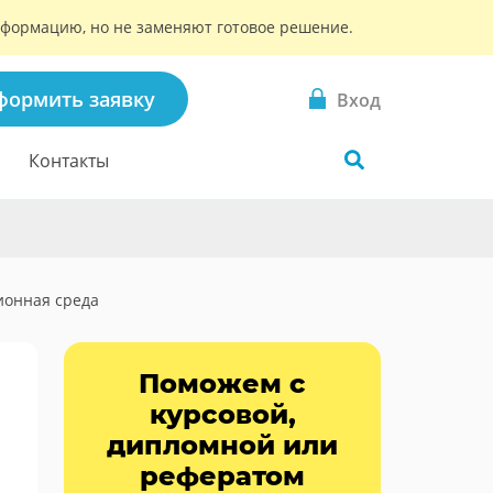
информацию, но не заменяют готовое решение.
формить заявку
Вход
Контакты
онная среда
Поможем с
курсовой,
дипломной или
рефератом