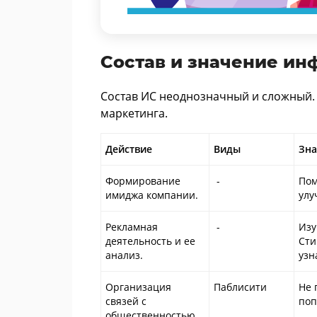
Состав и значение и
Состав ИС неоднозначный и сложный.
маркетинга.
Действие
Виды
Зна
Формирование
-
Пом
имиджа компании.
улу
Рекламная
-
Изу
деятельность и ее
Сти
анализ.
узн
Организация
Паблисити
Не 
связей с
поп
общественностью.