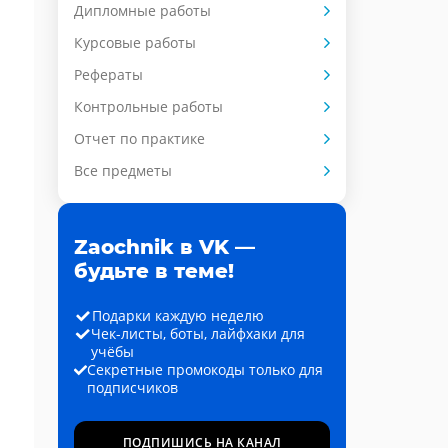
Дипломные работы
Курсовые работы
Рефераты
Контрольные работы
Отчет по практике
Все предметы
Zaochnik в VK —
будьте в теме!
Подарки каждую неделю
Чек-листы, боты, лайфхаки для
учёбы
Секретные промокоды только для
подписчиков
ПОДПИШИСЬ НА КАНАЛ