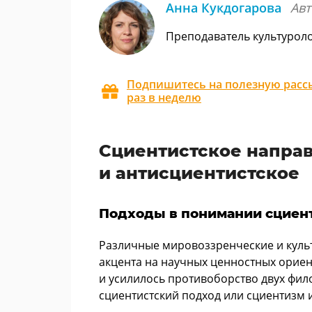
Анна Кукдогарова
Авт
Преподаватель культурол
Подпишитесь на полезную рассы
раз в неделю
Сциентистское направ
и антисциентистское
Подходы в понимании сциен
Различные мировоззренческие и культ
акцента на научных ценностных ориен
и усилилось противоборство двух фи
сциентистский подход или сциентизм 