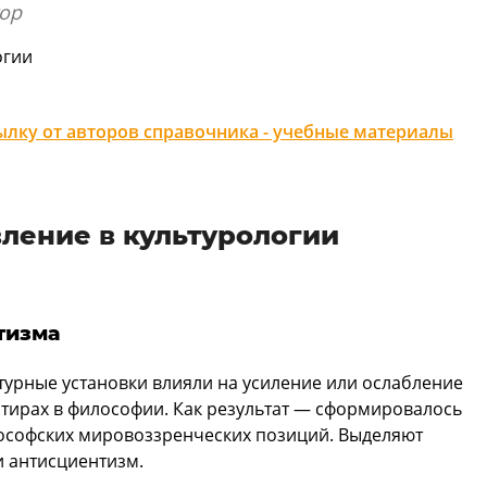
ор
огии
лку от авторов справочника - учебные материалы
ление в культурологии
тизма
урные установки влияли на усиление или ослабление
тирах в философии. Как результат — сформировалось
лософских мировоззренческих позиций. Выделяют
и антисциентизм.