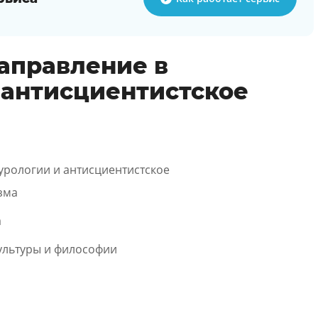
аправление в
 антисциентистское
урологии и антисциентистское
зма
а
культуры и философии