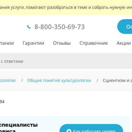
ания услуги, помогают разобраться в теме и собрать нужную 
8-800-350-69-73
О
пании
Гарантии
Отзывы
Справочник
Акции
 с ответами
рология
Общие понятия культурологии
Сциентизм и 
994
 специалисты
рвиса
Как работает сервис