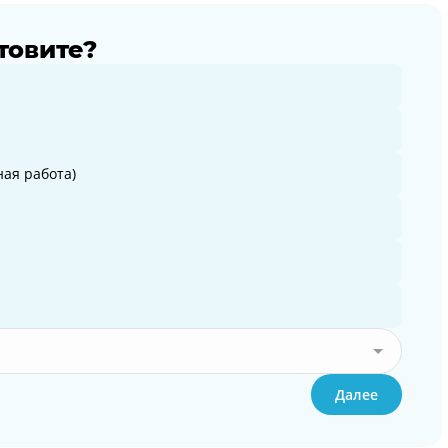
товите?
ая работа)
Далее