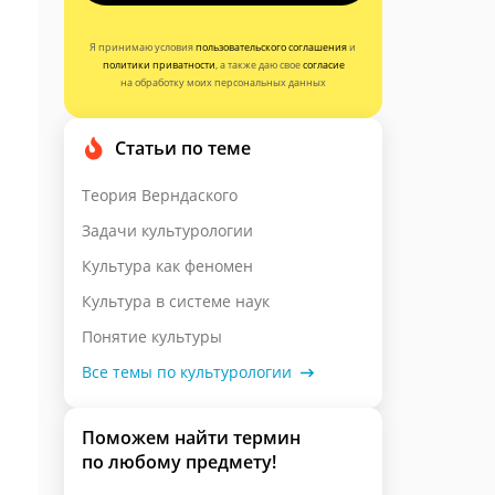
Я принимаю условия
пользовательского соглашения
и
политики приватности
, а также даю свое
согласие
на обработку моих персональных данных
Статьи по теме
Теория Верндаского
Задачи культурологии
Культура как феномен
Культура в системе наук
Понятие культуры
Все темы по культурологии
Поможем найти термин
по любому предмету!