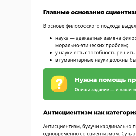
Главные основания сциентиз
В основе философского подхода выдел
наука — адекватная замена фило
морально-этических проблем;
у науки есть способность решить
в гуманитарные науки должны бы
Нужна помощь пр
Опиши задание — и наши эк
Антисциентизм как категори
Антисциентизм, будучи кардинально 
одновременно со сциентизмом. Суть э