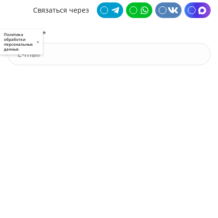
Связаться через
Почта *
Политика
обработки
×
персональных
данных
У меня есть промокод
Узнать стоимость
Я принимаю условия
пользовательского соглашения
и
политики приватности
, а также даю
свое
согласие
на обработку моих персональных данных