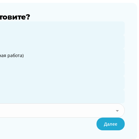
товите?
ая работа)
Далее