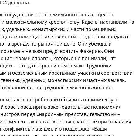
104 депутата.
е государственного земельного фонда с целью
и малоземельному крестьянству. Кадеты настаивали на
ых, удельных, монастырских и части помещичьих
азцовых помещичьих хозяйств и предлагали продавать
ют в аренду, по рыночной цене. Они убеждали
 их земель нельзя предотвратить Жакерию. Они
ционерами справа», которые не понимали, что
ции — это дать крестьянам землю. Трудовики
м и безземельным крестьянам участки в соответствии
твенных, удельных, монастырских и частных земель,
ти уравнительно-трудовое землепользование.
воём, также потребовали объявить политическую
ый совет, расширить законодательные полномочия
инистров перед «народным представительством» –
множество наказов от крестьян, которые призывали их
я конфликтов и заявляли о поддержке: «Ваши
и, отступать некуда, лучше умереть разом, чем