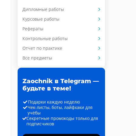
Дипломные работы
Курсовые работы
Рефераты
Контрольные работы
Отчет по практике
Все предметы
Zaochnik в Telegram —
будьте в теме!
Подарки каждую неделю
Чек-листы, боты, лайфхаки для
учёбы
Секретные промокоды только для
подписчиков