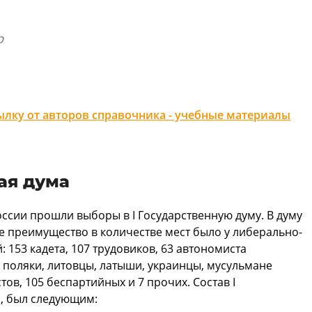
р
лку от авторов справочника - учебные материалы
ая дума
России прошли выборы в I Государственную думу. В думу
е преимущество в количестве мест было у либерально-
 153 кадета, 107 трудовиков, 63 автономиста
 поляки, литовцы, латыши, украинцы, мусульмане
ов, 105 беспартийных и 7 прочих. Состав I
м, был следующим: