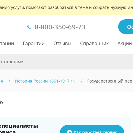
ания услуги, помогают разобраться в теме и собрать нужную 
8-800-350-69-73
О
пании
Гарантии
Отзывы
Справочник
Акции
 с ответами
ия
История России 1861-1917 гг.
Государственный пере
89
 специалисты
рвиса
Как работает сервис