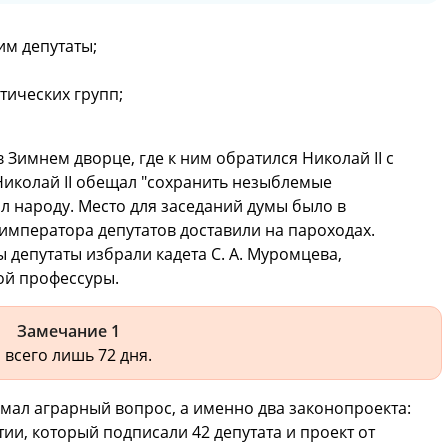
им депутаты;
тических групп;
в Зимнем дворце, где к ним обратился Николай II с
Николай II обещал "сохранить незыблемые
л народу. Место для заседаний думы было в
 императора депутатов доставили на пароходах.
 депутаты избрали кадета С. А. Муромцева,
ой профессуры.
Замечание 1
 всего лишь 72 дня.
имал аграрный вопрос, а именно два законопроекта:
тии, который подписали 42 депутата и проект от