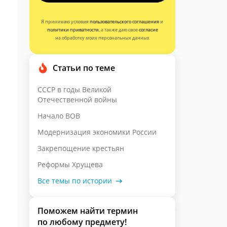
Я принимаю условия
пользовательского соглашения
и
политики приватности
, а также даю свое
согласие
на обработку моих персональных данных
Статьи по теме
СССР в годы Великой
Отечественной войны
Начало ВОВ
Модернизация экономики России
Закрепощение крестьян
Реформы Хрущева
Все темы по истории
Поможем найти термин
по любому предмету!