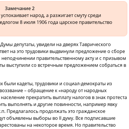
Замечание 2
 успокаивает народ, а разжигает смуту среди
едлогом 8 июля 1906 года царское правительство
 Думы депутаты, увидели на дверях Таврического
ответ на это трудовики выдвинули предложение о сборе
о неподчинении правительственному акту и с призывом
деты выступили со встречным предложением собраться в
ых были кадеты, трудовики и социал-демократы из
воззвание – обращение к «народу от народных
население прекратить выплату налогов в знак протеста
ить выполнять и другие повинности, например явку
.п. Предлагалось продолжать это гражданское
дут объявлены выборы во II думу. Все подписавшие
арестованы на некоторое время. Но правительство