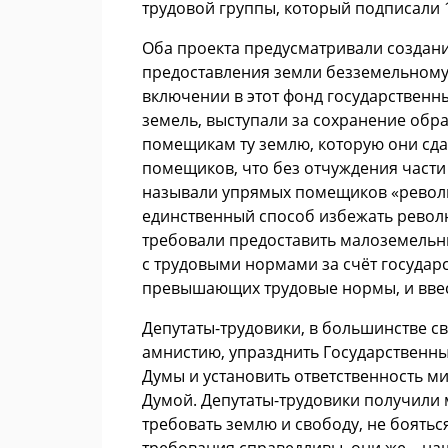
трудовой группы, который подписали 
Оба проекта предусматривали создани
предоставления земли безземельному 
включении в этот фонд государственн
земель, выступали за сохранение обр
помещикам ту землю, которую они сда
помещиков, что без отчуждения части
называли упрямых помещиков «револю
единственный способ избежать револю
требовали предоставить малоземельны
с трудовыми нормами за счёт государс
превышающих трудовые нормы, и ввес
Депутаты-трудовики, в большинстве с
амнистию, упразднить Государственн
Думы и установить ответственность м
Думой. Депутаты-трудовики получили 
требовать землю и свободу, не боятьс
требования справедливы, они же – наш