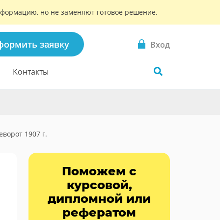
информацию, но не заменяют готовое решение.
формить заявку
Вход
Контакты
ворот 1907 г.
Поможем с
курсовой,
дипломной или
рефератом