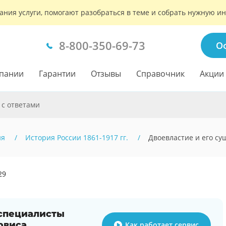
ания услуги, помогают разобраться в теме и собрать нужную 
8-800-350-69-73
О
пании
Гарантии
Отзывы
Справочник
Акции
 с ответами
ия
История России 1861-1917 гг.
Двоевластие и его су
29
 специалисты
рвиса
Как работает сервис