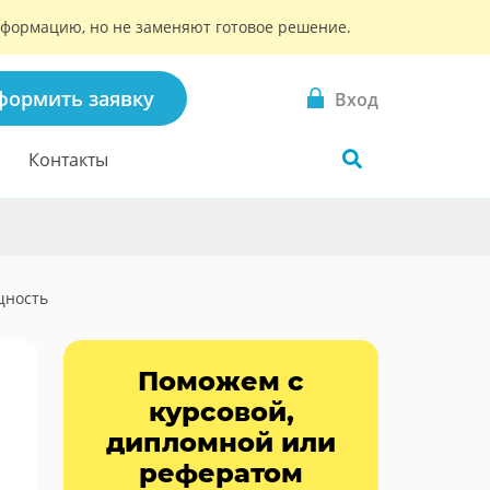
информацию, но не заменяют готовое решение.
формить заявку
Вход
Контакты
щность
Поможем с
курсовой,
дипломной или
рефератом