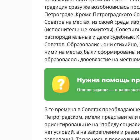
традиция сразу же возобновилась посл
Петрограде. Кроме Петроградского Со
Советов на местах, из своей среды и
(исполнительные комитеты). Советы в
распорядительные и даже судебные. К 
Советов. Образовались они стихийно,
ними на местах были сформированы и
образовалось двоевластие на местном
Нужна помощь пр
Опиши задание — и наши экспе
В те времена в Советах преобладающее
Петроградском, имели представители 
ориентированы не на "победу социализ
нет условий, а на закрепление и раз
завоеваний. Такую цель в переходный