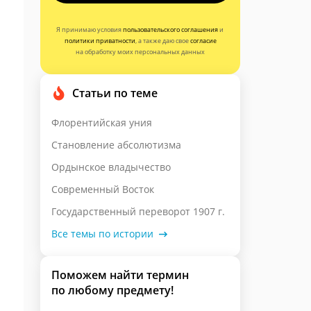
Я принимаю условия
пользовательского соглашения
и
политики приватности
, а также даю свое
согласие
на обработку моих персональных данных
Статьи по теме
Флорентийская уния
Становление абсолютизма
Ордынское владычество
Современный Восток
Государственный переворот 1907 г.
Все темы по истории
Поможем найти термин
по любому предмету!