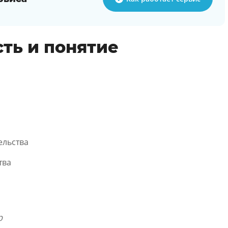
ть и понятие
ельства
тва
р