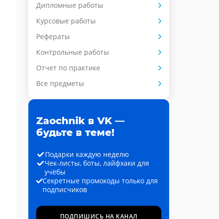
Дипломные работы
Курсовые работы
Рефераты
Контрольные работы
Отчет по практике
Все предметы
Zaochnik в VK —
будьте в теме!
Подарки каждую неделю
Чек-листы, боты, лайфхаки для
учёбы
Секретные промокоды только для
подписчиков
ПОДПИШИСЬ НА КАНАЛ