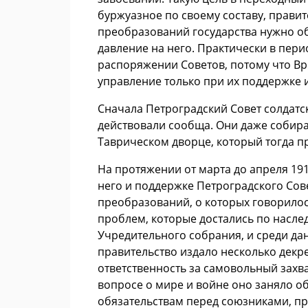
буржуазное по своему составу, прави
преобразований государства нужно об
давление на него. Практически в пери
распоряжении Советов, потому что В
управление только при их поддержке и
Сначала Петроградский Совет солдатс
действовали сообща. Они даже собира
Таврическом дворце, который тогда пр
На протяжении от марта до апреля 19
него и поддержке Петроградского Сов
преобразований, о которых говорилос
проблем, которые достались по наслед
Учредительного собрания, и среди да
правительство издало несколько декр
ответственность за самовольный захв
вопросе о мире и войне оно заняло о
обязательствам перед союзниками, пр