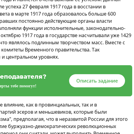
е успеха 27 февраля 1917 года в восстании в
вета в марте 1917 года образовалось больше 600
збравших постоянно действующие органы власти
ыполняли функции исполнительные, законодательно-
октябрю 1917 года в государстве насчитывали уже 1429
 что являлось подлинным творчеством масс. Вместе с
 комитеты Временного правительства. Так
 и центральном уровнях.
еподавателя?
Описать задание
рты тебе помогут!
 влияние, как в провинциальных, так и в
партий эсеров и меньшевиков, которые были
ма", предполагая, что в неразвитой России для этого
витие буржуазно-демократических революционных
 период они считали, может выполнить Временное,