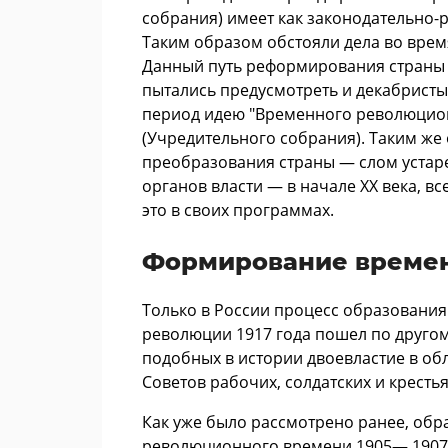
собрания) имеет как законодательно-
Таким образом обстояли дела во время
Данный путь реформирования страны 
пытались предусмотреть и декабрист
период идею "Временного революцион
(Учредительного собрания). Таким же
преобразования страны — слом устар
органов власти — в начале XX века, в
это в своих программах.
Формирование времен
Только в России процесс образования
революции 1917 года пошел по другом
подобных в истории двоевластие в обл
Советов рабочих, солдатских и крестья
Как уже было рассмотрено ранее, обра
революционного времени 1905— 1907 