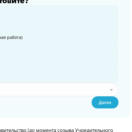
товите?
ая работа)
Далее
вительство (до момента созыва Учредительного