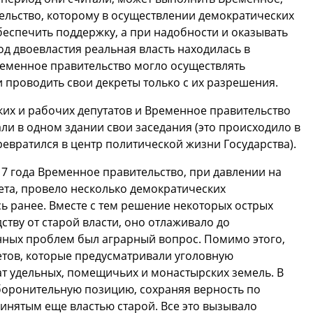
тельство, которому в осуществлении демократических
еспечить поддержку, а при надобности и оказывать
од двоевластия реальная власть находилась в
ременное правительство могло осуществлять
 проводить свои декреты только с их разрешения.
ких и рабочих депутатов и Временное правительство
ли в одном здании свои заседания (это происходило в
евратился в центр политической жизни Государства).
17 года Временное правительство, при давлении на
ета, провело несколько демократических
ь ранее. Вместе с тем решение некоторых острых
ству от старой власти, оно отлаживало до
нных проблем был аграрный вопрос. Помимо этого,
етов, которые предусматривали уголовную
ат удельных, помещичьих и монастырских земель. В
боронительную позицию, сохраняя верность по
инятым еще властью старой. Все это вызывало