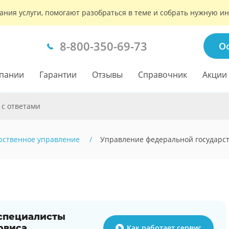
ания услуги, помогают разобраться в теме и собрать нужную 
8-800-350-69-73
О
пании
Гарантии
Отзывы
Справочник
Акции
 с ответами
рственное управление
Управление федеральной государст
 специалисты
рвиса
Как работает сервис