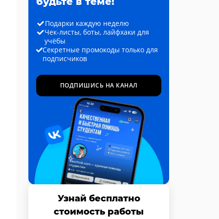
будьте в теме!
Подарки каждую неделю
Чек-листы, боты, лайфхаки для
учёбы
Секретные промокоды только для
подписчиков
ПОДПИШИСЬ НА КАНАЛ
Узнай бесплатно
стоимость работы