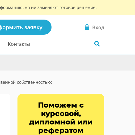
информацию, но не заменяют готовое решение.
формить заявку
Вход
Контакты
венной собственностью:
Поможем с
курсовой,
дипломной или
рефератом