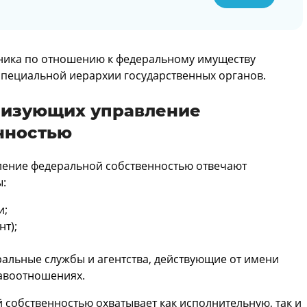
ника по отношению к федеральному имуществу
специальной иерархии государственных органов.
ализующих управление
нностью
вление федеральной собственностью отвечают
ы:
и;
т);
альные службы и агентства, действующие от имени
авоотношениях.
собственностью охватывает как исполнительную, так и