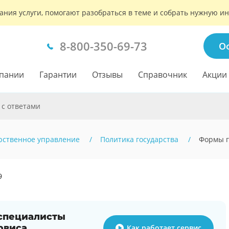
ания услуги, помогают разобраться в теме и собрать нужную 
8-800-350-69-73
О
пании
Гарантии
Отзывы
Справочник
Акции
 с ответами
рственное управление
Политика государства
Формы г
9
 специалисты
рвиса
Как работает сервис