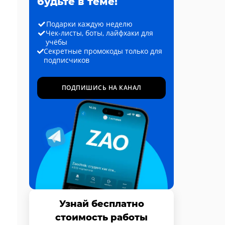
будьте в теме!
Подарки каждую неделю
Чек-листы, боты, лайфхаки для
учёбы
Секретные промокоды только для
подписчиков
ПОДПИШИСЬ НА КАНАЛ
Узнай бесплатно
стоимость работы