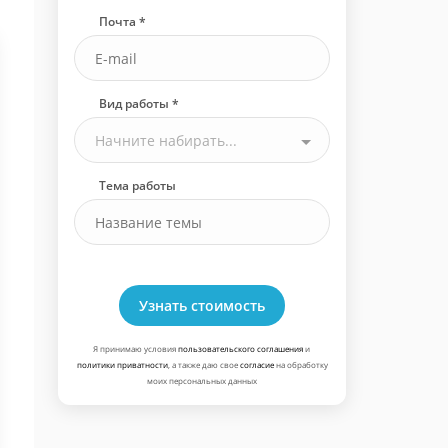
Почта *
Вид работы *
Начните набирать...
Тема работы
Узнать стоимость
Я принимаю условия
пользовательского соглашения
и
политики приватности
, а также даю свое
согласие
на обработку
моих персональных данных