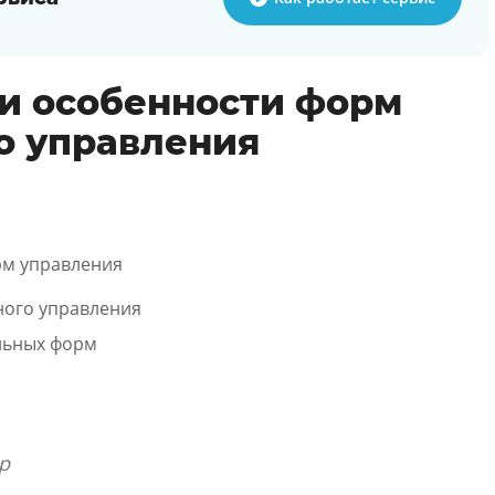
и особенности форм
о управления
рм управления
ного управления
льных форм
р