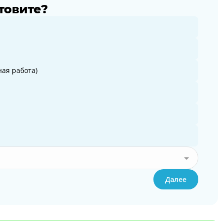
товите?
ая работа)
Далее