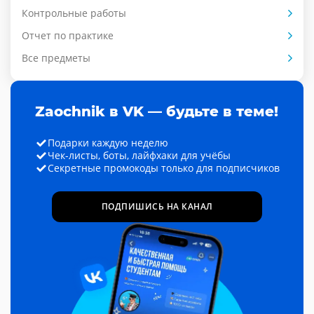
Контрольные работы
Отчет по практике
Все предметы
Zaochnik в VK — будьте в теме!
Подарки каждую неделю
Чек-листы, боты, лайфхаки для учёбы
Секретные промокоды только для подписчиков
ПОДПИШИСЬ НА КАНАЛ