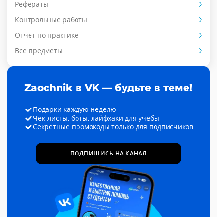
Рефераты
Контрольные работы
Отчет по практике
Все предметы
Zaochnik в VK — будьте в теме!
Подарки каждую неделю
Чек-листы, боты, лайфхаки для учёбы
Секретные промокоды только для подписчиков
ПОДПИШИСЬ НА КАНАЛ