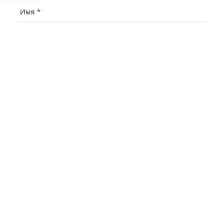
Имя *
Телефон *
Связаться через
Почта *
У меня есть промокод
Узнать стоимость