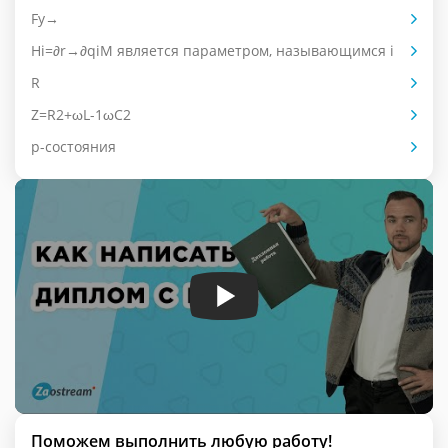
Fy→
Hi=∂r→∂qiM является параметром, называющимся i
R
Z=R2+ωL-1ωC2
p-состояния
Поможем выполнить любую работу!