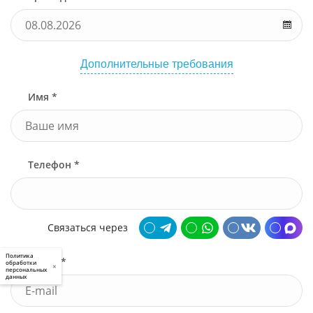
Дополнительные требования
Имя *
Телефон *
Связаться через
Политика
Почта *
обработки
×
персональных
данных