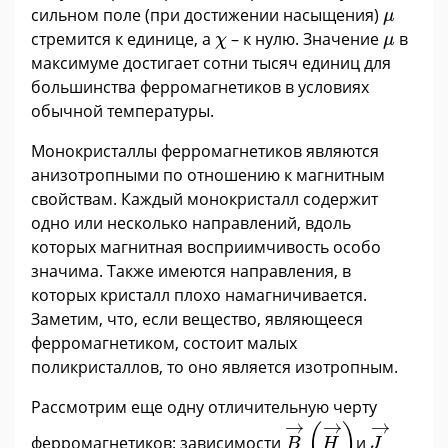
μ
сильном поле (при достижении насыщения)
μ
χ
μ
стремится к единице, а
– к нулю. Значение
в
χ
μ
максимуме достигает сотни тысяч единиц для
большинства ферромагнетиков в условиях
обычной температуры.
Монокристаллы ферромагнетиков являются
анизотропными по отношению к магнитным
свойствам. Каждый монокристалл содержит
одно или несколько направлений, вдоль
которых магнитная восприимчивость особо
значима. Также имеются направления, в
которых кристалл плохо намагничивается.
Заметим, что, если вещество, являющееся
ферромагнетиком, состоит малых
поликристаллов, то оно является изотропным.
Рассмотрим еще одну отличительную черту
H
→
B
→
J
→
→
→
→
(
)
ферромагнетиков: зависимости
и
B
H
J