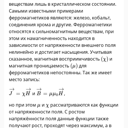
веществам лишь в кристаллическом состоянии.
Самыми известными примерами
ферромагнетиков являются: железо, кобальт,
соединения хрома и другие. Ферромагнетики
относятся к сильномагнитным веществам, при
этом их намагниченность находится в
зависимости от напряженности внешнего поля
нелинейно и достигает насыщения. Учитывая
(
χ
)
сказанное, магнитная восприимчивость
(
)
и
χ
(
μ
)
магнитная проницаемость
(
)
для
μ
ферромагнетиков непостоянны. Так же имеет
место запись:
J
→
=
χ
H
→
B
→
=
μ
μ
0
H
→
→
→
→
→
=
и
=
,
J
χ
H
B
μ
μ
H
0
μ
χ
но при этом
и
рассматриваются как функции
μ
χ
от напряженности поля. С ростом
напряжённости поля данные функции также
получают рост, проходят через максимум, а в