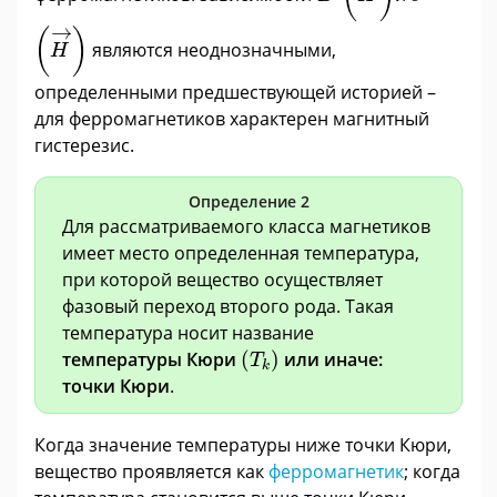
H
→
→
(
)
являются неоднозначными,
H
определенными предшествующей историей –
для ферромагнетиков характерен магнитный
гистерезис.
Определение 2
Для рассматриваемого класса магнетиков
имеет место определенная температура,
при которой вещество осуществляет
фазовый переход второго рода. Такая
температура носит название
(
T
k
)
температуры Кюри
(
)
или иначе:
T
k
точки Кюри
.
Когда значение температуры ниже точки Кюри,
вещество проявляется как
ферромагнетик
; когда