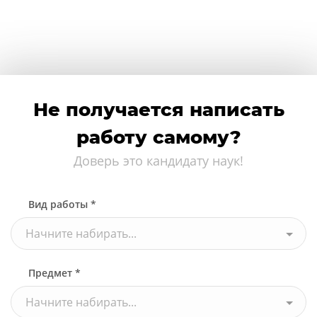
Не получается написать
работу самому?
Доверь это кандидату наук!
Вид работы *
Начните набирать...
Предмет *
Начните набирать...