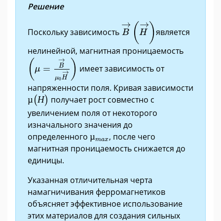
Решение
B
→
H
→
→
→
(
)
Поскольку зависимость
является
B
H
нелинейной, магнитная проницаемость
μ
=
B
→
μ
0
H
→
→
(
)
B
=
имеет зависимость от
μ
→
μ
H
0
напряженности поля. Кривая зависимости
µ
(
Н
)
µ
Н
получает рост совместно с
(
)
увеличением поля от некоторого
изначального значения до
µ
m
a
x
определенного
µ
, после чего
m
a
x
магнитная проницаемость снижается до
единицы.
Указанная отличительная черта
намагничивания ферромагнетиков
объясняет эффективное использование
этих материалов для создания сильных