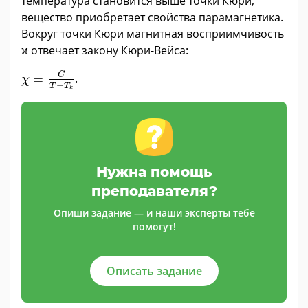
температура становится выше точки Кюри,
вещество приобретает свойства парамагнетика.
Вокруг точки Кюри магнитная восприимчивость
ϰ отвечает закону Кюри-Вейса:
χ
=
C
T
-
T
k
C
=
.
χ
−
T
T
k
Нужна помощь
преподавателя?
Опиши задание — и наши эксперты тебе
помогут!
Описать задание