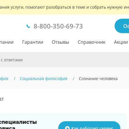
ания услуги, помогают разобраться в теме и собрать нужную 
8-800-350-69-73
О
пании
Гарантии
Отзывы
Справочник
Акции
 с ответами
офия
Социальная философия
Сознание человека
37
 специалисты
рвиса
Как работает сервис