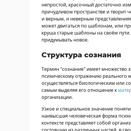
непростой, красочный достаточно изм
причудливом пространстве и творит ч
и верным, и неверным представления
может двигаться по шаблонам, или пр
круша старые шаблоны на своём пути.
придумывать новое.
Структура сознания
Термин "сознание" имеет множество з
психическому отражению реального м
осуществляться биологическим или с
самым выделяя его отношение к
мате
организации.
Узкое и специальное значение понятия
наивысшая человеческая форма психи
контексте представляет собой организ
состоящую из различных частей, в св