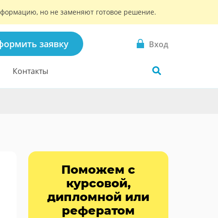
информацию, но не заменяют готовое решение.
формить заявку
Вход
Контакты
Поможем с
курсовой,
дипломной или
рефератом