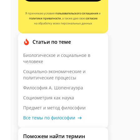
Я принимаю условия
пользовательского соглашения
и
политики приватности
, а также даю свое
согласие
на обработку моих персональных данных
Статьи по теме
Биологическое и социальное в
человеке
Социально-экономические и
политические процессы
Философия А. Шопенгауэра
Социометрия как наука
Предмет и метод философии
Все темы по философии
Поможем найти термин