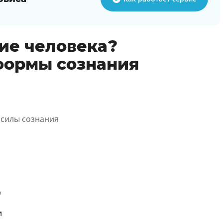
ние человека?
формы сознания
 силы сознания
р
и