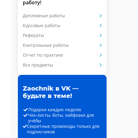
работу!
Дипломные работы
Курсовые работы
Рефераты
Контрольные работы
Отчет по практике
Все предметы
Zaochnik в VK —
будьте в теме!
Подарки каждую неделю
Чек-листы, боты, лайфхаки для
учёбы
Секретные промокоды только для
подписчиков