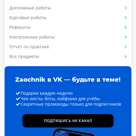
Дипломные работы
Курсовые работы
Рефераты
Контрольные работы
Отчет по практике
Все предметы
Zaochnik в VK — будьте в теме!
Подарки каждую неделю
Чек-листы, боты, лайфхаки для учёбы
Секретные промокоды только для подписчиков
ПОДПИШИСЬ НА КАНАЛ