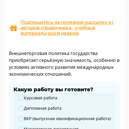
Подпишитесь на полезную рассылку от
авторов справочника - учебные
материалы раз в неделю
Внешнеторговая политика государства
приобретает серьёзную значимость, особенно в
условиях активного развития международных
экономических отношений.
Какую работу вы готовите?
Какую работу вы готовите?
Курсовая работа
Дипломная работа
ВКР (выпускная квалификационная работа)
Магистерская диссертация