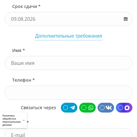
Срок сдачи *
Дополнительные требования
Имя *
Телефон *
Связаться через
Политика
обработки
×
Почта *
персональных
данных