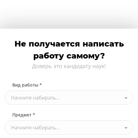
Не получается написать
работу самому?
Доверь это кандидату наук!
Вид работы *
Начните набирать...
Предмет *
Начните набирать...