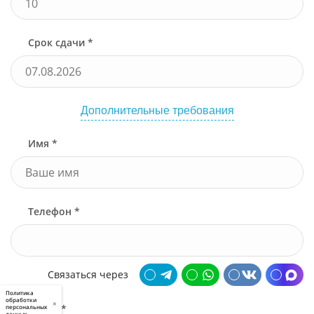
Срок сдачи *
Дополнительные требования
Имя *
Телефон *
Связаться через
Политика
обработки
×
Почта *
персональных
данных