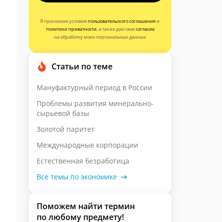
Я принимаю условия
пользовательского соглашения
и
политики приватности
, а также даю свое
согласие
на обработку моих персональных данных
Статьи по теме
Мануфактурный период в России
Проблемы развития минерально-
сырьевой базы
Золотой паритет
Международные корпорации
Естественная безработица
Все темы по экономике
Поможем найти термин
по любому предмету!