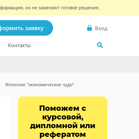
информацию, но не заменяют готовое решение.
формить заявку
Вход
Контакты
Японское "экономическое чудо"
Поможем с
курсовой,
дипломной или
рефератом