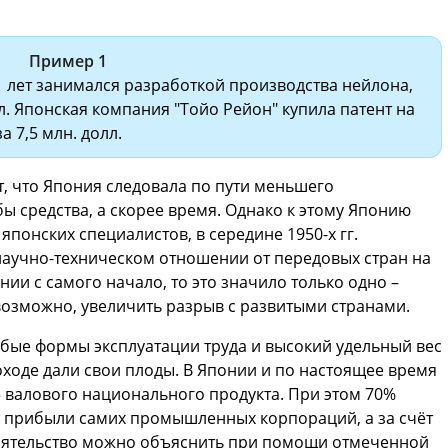
Пример 1
 лет занимался разработкой производства нейлона,
лл. Японская компания "Тойо Рейон" купила патент на
 7,5 млн. долл.
, что Япония следовала по пути меньшего
ы средства, а скорее время. Однако к этому Японию
японских специалистов, в середине 1950-х гг.
научно-техническом отношении от передовых стран на
ении с самого начало, то это значило только одно –
 возможно, увеличить разрыв с развитыми странами.
обые формы эксплуатации труда и высокий удельный вес
оде дали свои плоды. В Японии и по настоящее время
3 валового национального продукта. При этом 70%
т прибыли самих промышленных корпораций, а за счёт
тоятельство можно объяснить при помощи отмеченной