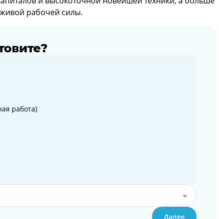
капиталов и высокоточной новейшей техники, а больше
 живой рабочей силы.
товите?
ая работа)
Далее