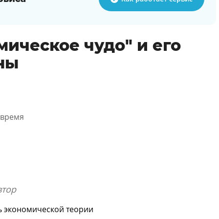
мическое чудо" и его
ны
 время
втор
ь экономической теории