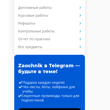
Дипломные работы
Курсовые работы
Рефераты
Контрольные работы
Отчет по практике
Все предметы
Zaochnik в Telegram —
будьте в теме!
Подарки каждую неделю
Чек-листы, боты, лайфхаки для
учёбы
Секретные промокоды только для
подписчиков