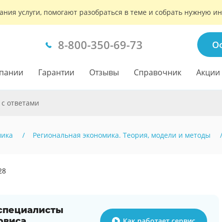
ания услуги, помогают разобраться в теме и собрать нужную 
8-800-350-69-73
О
пании
Гарантии
Отзывы
Справочник
Акции
 с ответами
мика
Региональная экономика. Теория, модели и методы
28
 специалисты
рвиса
Как работает сервис