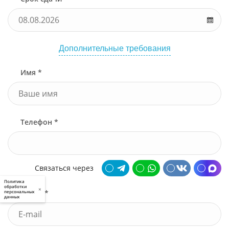
Дополнительные требования
Имя *
Телефон *
Связаться через
Политика
обработки
×
Почта *
персональных
данных