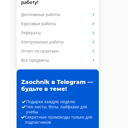
работу!
Дипломные работы
Курсовые работы
Рефераты
Контрольные работы
Отчет по практике
Все предметы
Zaochnik в Telegram —
будьте в теме!
Подарки каждую неделю
Чек-листы, боты, лайфхаки для
учёбы
Секретные промокоды только для
подписчиков