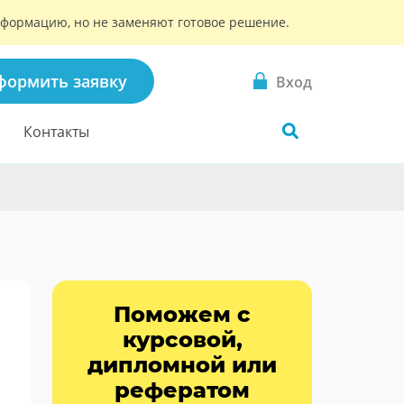
информацию, но не заменяют готовое решение.
формить заявку
Вход
Контакты
Поможем с
курсовой,
дипломной или
рефератом