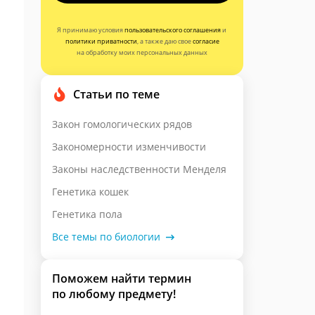
Я принимаю условия
пользовательского соглашения
и
политики приватности
, а также даю свое
согласие
на обработку моих персональных данных
Статьи по теме
Закон гомологических рядов
Закономерности изменчивости
Законы наследственности Менделя
Генетика кошек
Генетика пола
Все темы по биологии
Поможем найти термин
по любому предмету!