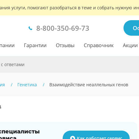
ания услуги, помогают разобраться в теме и собрать нужную 
8-800-350-69-73
О
пании
Гарантии
Отзывы
Справочник
Акции
 с ответами
ия
Генетика
Взаимодействие неаллельных генов
4
 специалисты
рвиса
Как работает сервис