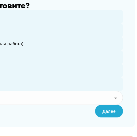
товите?
ая работа)
Далее