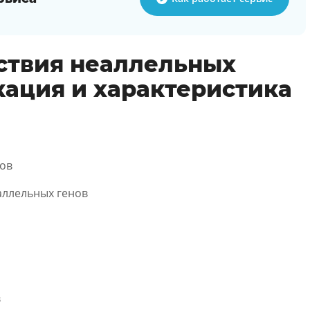
ствия неаллельных
кация и характеристика
нов
аллельных генов
в