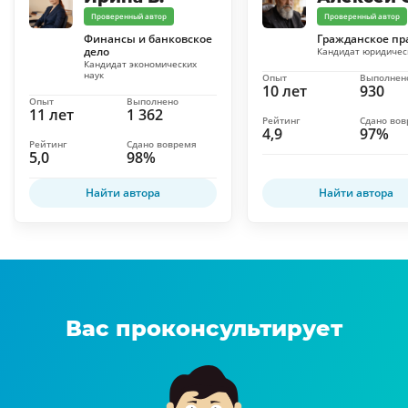
Проверенный автор
Проверенный автор
Финансы и банковское
Гражданское пр
дело
Кандидат юридичес
Кандидат экономических
наук
Опыт
Выполнен
10 лет
930
Опыт
Выполнено
11 лет
1 362
Рейтинг
Сдано во
4,9
97%
Рейтинг
Сдано вовремя
5,0
98%
Найти автора
Найти автора
Вас проконсультирует