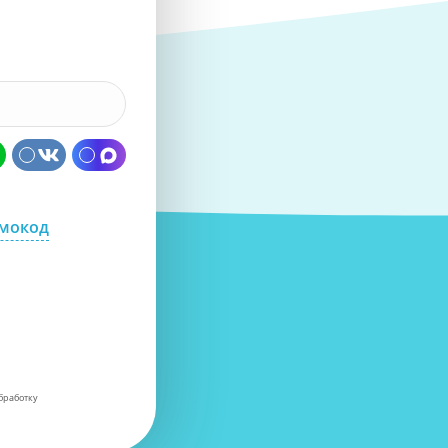
омокод
бработку