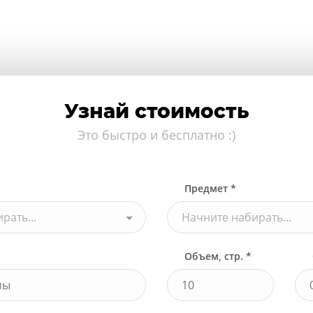
Узнай стоимость
Это быстро и бесплатно :)
Предмет *
рать...
Начните набирать...
Объем, стр. *