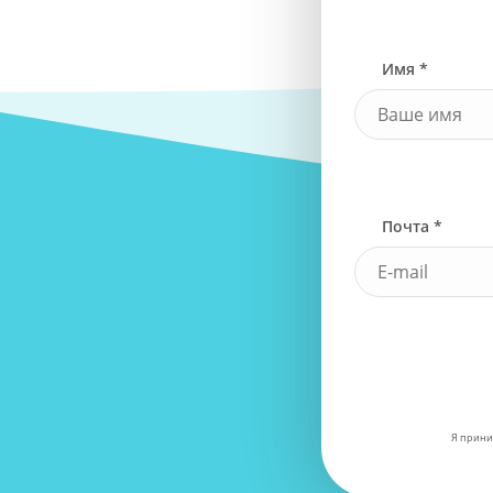
Имя *
Почта *
Я прини