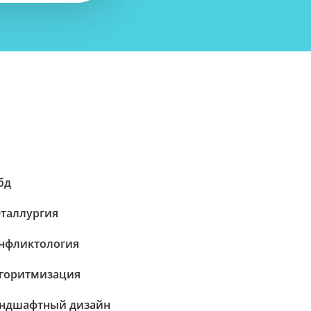
бд
таллургия
нфликтология
горитмизация
ндшафтный дизайн