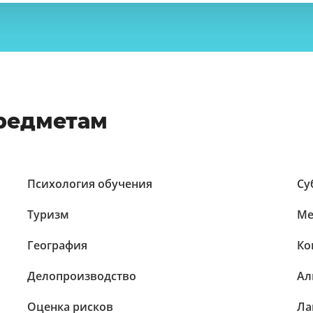
предметам
Психология обучения
Су
Туризм
Ме
География
Ко
Делопроизводство
Ал
Оценка рисков
Ла