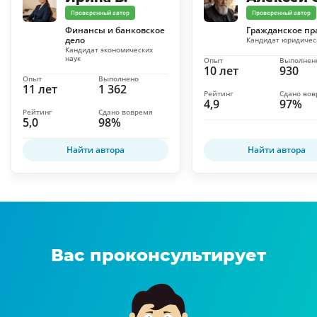
Проверенный автор
Проверенный автор
Финансы и банковское
Гражданское пр
дело
Кандидат юридичес
Кандидат экономических
наук
Опыт
Выполнен
10 лет
930
Опыт
Выполнено
11 лет
1 362
Рейтинг
Сдано во
4,9
97%
Рейтинг
Сдано вовремя
5,0
98%
Найти автора
Найти автора
Вас проконсультирует