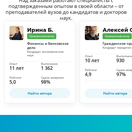
Над заказами работают специалисты с
подтвержденным опытом в своей области – от
преподавателей вузов до кандидатов и докторов
наук.
Ирина Б.
Алексей С
Проверенный автор
Проверенный автор
Финансы и банковское
Гражданское пр
дело
Кандидат юридичес
Кандидат экономических
наук
Опыт
Выполнен
10 лет
930
Опыт
Выполнено
11 лет
1 362
Рейтинг
Сдано во
4,9
97%
Рейтинг
Сдано вовремя
5,0
98%
Найти автора
Найти автора