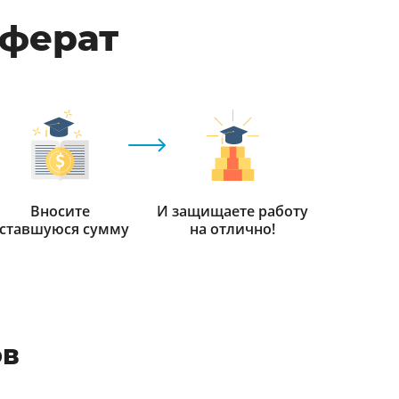
еферат
Вносите
И защищаете работу
ставшуюся сумму
на отлично!
ов