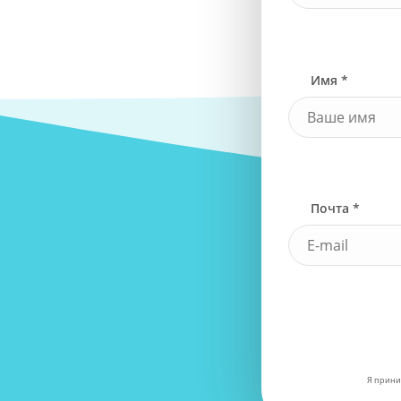
Имя *
Почта *
Я прини