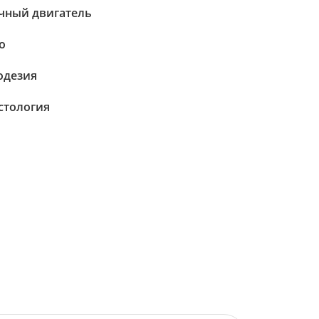
чный двигатель
о
одезия
стология