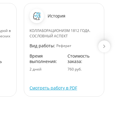
История
урой в
КОЛЛАБОРАЦИОНИЗМ 1812 ГОДА.
Моделиро
еских
СОСЛОВНЫЙ АСПЕКТ
познания
Вид работы:
Вид раб
Реферат
Время
Стоимость
Время
ь
выполнения:
заказа:
выполне
2 дней
760 руб.
2 дней
Смотреть работу в PDF
Смотрет