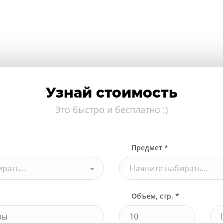
Узнай стоимость
Это быстро и бесплатно :)
Предмет *
рать...
Начните набирать...
Объем, стр. *