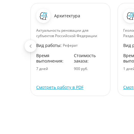
Архитектура
Актуальность реновации для
Геоло
субъектов Российской Федерации
Разде
Вид работы:
Вид 
Реферат
ость
Время
Стоимость
Врем
:
выполнения:
заказа:
выпо
.
7 дней
900 руб.
1 дне
Смотреть работу в PDF
Смот