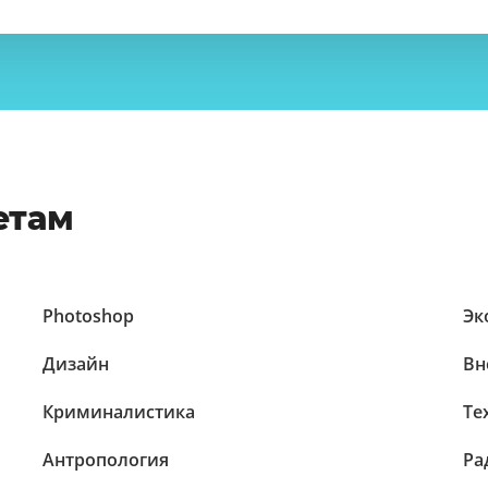
етам
Photoshop
Эк
Дизайн
Вн
Криминалистика
Те
Антропология
Ра