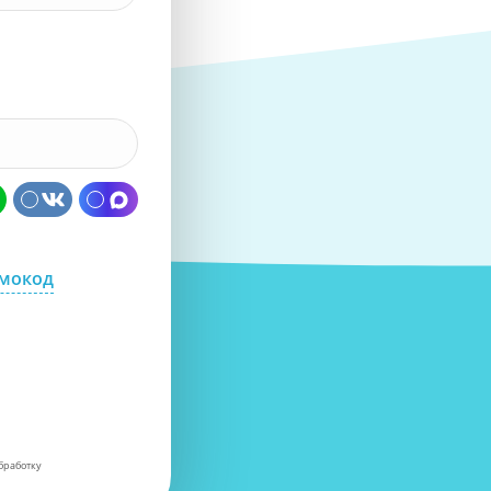
омокод
бработку