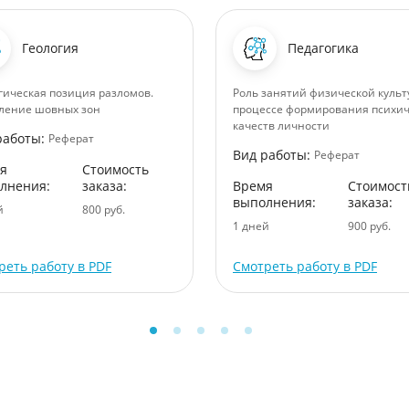
Геология
Педагогика
гическая позиция разломов.
Роль занятий физической культ
ление шовных зон
процессе формирования психич
качеств личности
работы:
Реферат
Вид работы:
Реферат
я
Стоимость
лнения:
заказа:
Время
Стоимост
выполнения:
заказа:
й
800 руб.
1 дней
900 руб.
реть работу в PDF
Смотреть работу в PDF