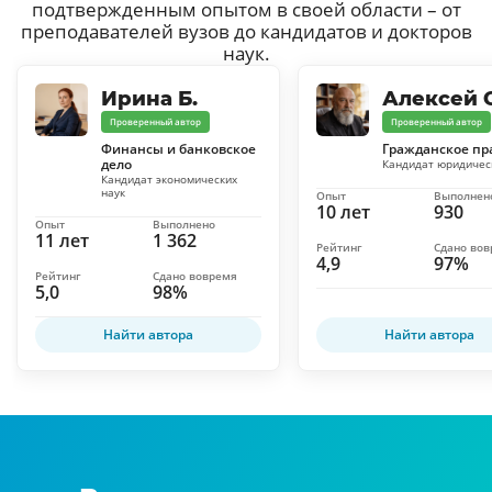
подтвержденным опытом в своей области – от
преподавателей вузов до кандидатов и докторов
наук.
Ирина Б.
Алексей С
Проверенный автор
Проверенный автор
Финансы и банковское
Гражданское пр
дело
Кандидат юридичес
Кандидат экономических
наук
Опыт
Выполнен
10 лет
930
Опыт
Выполнено
11 лет
1 362
Рейтинг
Сдано во
4,9
97%
Рейтинг
Сдано вовремя
5,0
98%
Найти автора
Найти автора