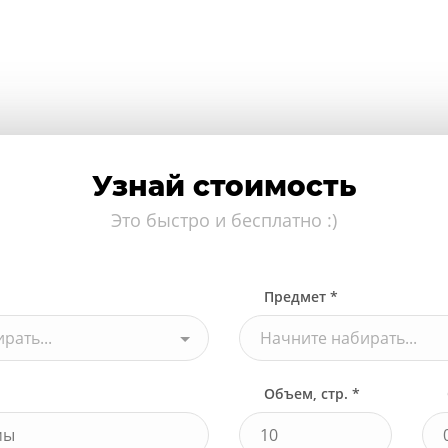
Узнай стоимость
Это быстро и бесплатно :)
Предмет *
рать...
Начните набирать...
Объем, стр. *