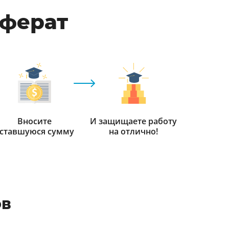
еферат
Вносите
И защищаете работу
ставшуюся сумму
на отлично!
ов