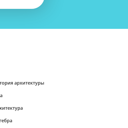
тория архитектуры
va
хитектура
гебра