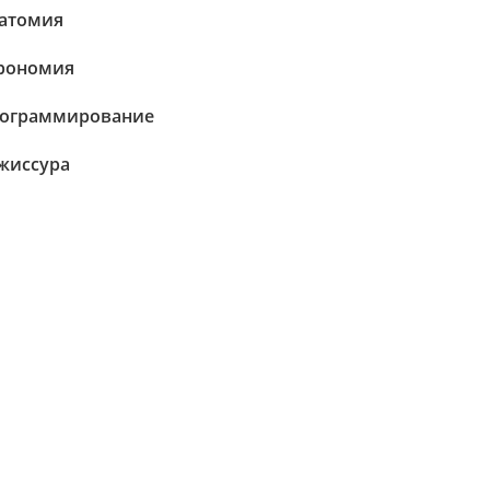
атомия
рономия
ограммирование
жиссура