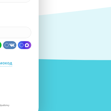
омокод
бработку