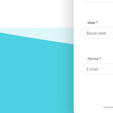
Имя *
Почта *
Я прини