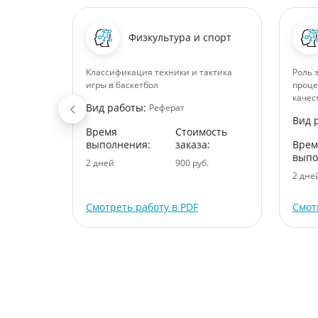
Физкультура и спорт
временном
Классификация техники и тактика
Роль 
ьных
игры в баскетбол
проце
иях
качес
Вид работы:
Реферат
Вид 
Время
Стоимость
ость
выполнения:
заказа:
Врем
:
выпо
2 дней
900 руб.
.
2 дне
Смотреть работу в PDF
Смот