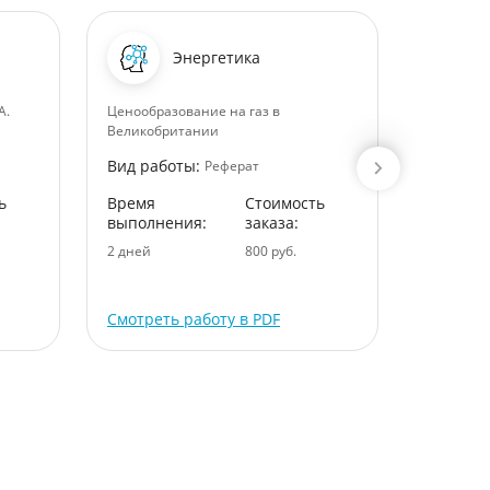
Энергетика
А.
Ценообразование на газ в
Моделиро
Великобритании
познания
Вид работы:
Вид раб
Реферат
ь
Время
Стоимость
Время
выполнения:
заказа:
выполне
2 дней
800 руб.
2 дней
Смотреть работу в PDF
Смотрет