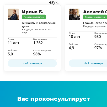
наук.
Ирина Б.
Алексей С
Проверенный автор
Проверенный автор
Финансы и банковское
Гражданское пр
дело
Кандидат юридичес
Кандидат экономических
наук
Опыт
Выполнен
10 лет
930
Опыт
Выполнено
11 лет
1 362
Рейтинг
Сдано во
4,9
97%
Рейтинг
Сдано вовремя
5,0
98%
Найти автора
Найти автора
Вас проконсультирует