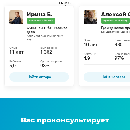
наук.
Ирина Б.
Алексей С
Проверенный автор
Проверенный автор
Финансы и банковское
Гражданское пр
дело
Кандидат юридичес
Кандидат экономических
наук
Опыт
Выполнен
10 лет
930
Опыт
Выполнено
11 лет
1 362
Рейтинг
Сдано во
4,9
97%
Рейтинг
Сдано вовремя
5,0
98%
Найти автора
Найти автора
Вас проконсультирует