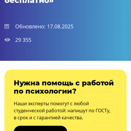
бесплатно»
Обновлено: 17.08.2025
29 355
Нужна помощь с работой
по психологии?
Наши эксперты помогут с любой
студенческой работой: напишут по ГОСТу,
в срок и с гарантией качества.