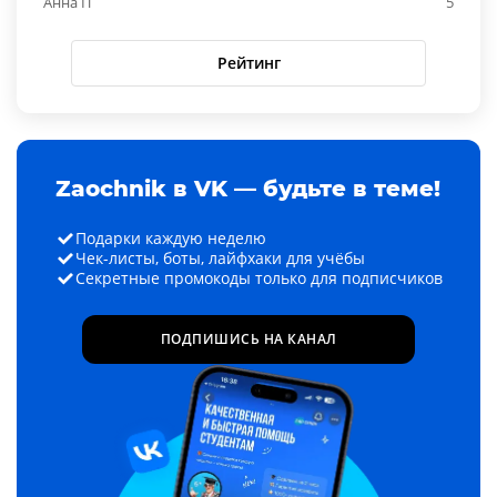
Анна П
5
Рейтинг
Zaochnik в VK — будьте в теме!
Подарки каждую неделю
Чек-листы, боты, лайфхаки для учёбы
Секретные промокоды только для подписчиков
ПОДПИШИСЬ НА КАНАЛ