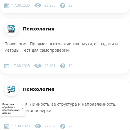
17.08.2025
29 355
22
Психология
Психология. Предмет психологии как науки, её задачи и
методы. Тест для самопроверки
17.08.2025
28 401
19
Психология
Психология. Личность, её структура и направленность.
Политика
обработки
×
Тест для самопроверки
персональных
данных
17.08.2025
27 987
29