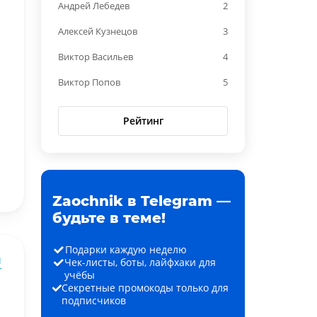
Андрей Лебедев
2
Алексей Кузнецов
3
Виктор Васильев
4
Виктор Попов
5
Рейтинг
Zaochnik в Telegram —
будьте в теме!
Подарки каждую неделю
ы
Чек-листы, боты, лайфхаки для
учёбы
Секретные промокоды только для
подписчиков