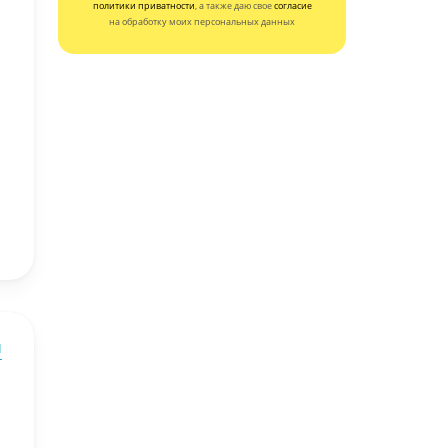
политики приватности
, а также даю свое
согласие
на обработку моих персональных данных
ы