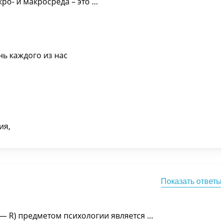
ро- и макросреда – это …
нь каждого из нас
ия,
Показать ответ
 — R) предметом психологии является …