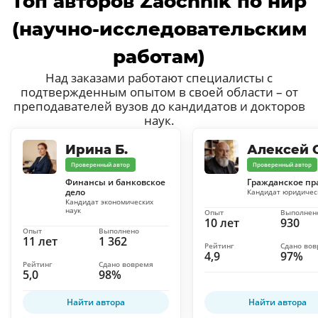
Топ авторов Zaochnik по нир
(научно-исследовательским
работам)
Над заказами работают специалисты с
подтвержденным опытом в своей области – от
преподавателей вузов до кандидатов и докторов
наук.
Ирина Б.
Алексей С
Проверенный автор
Проверенный автор
Финансы и банковское
Гражданское пр
дело
Кандидат юридичес
Кандидат экономических
наук
Опыт
Выполнен
10 лет
930
Опыт
Выполнено
11 лет
1 362
Рейтинг
Сдано во
4,9
97%
Рейтинг
Сдано вовремя
5,0
98%
Найти автора
Найти автора