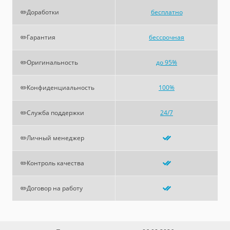
✏️Доработки
бесплатно
✏️Гарантия
бессрочная
✏️Оригинальность
до 95%
✏️Конфиденциальность
100%
✏️Служба поддержки
24/7
✏️Личный менеджер
✏️Контроль качества
✏️Договор на работу