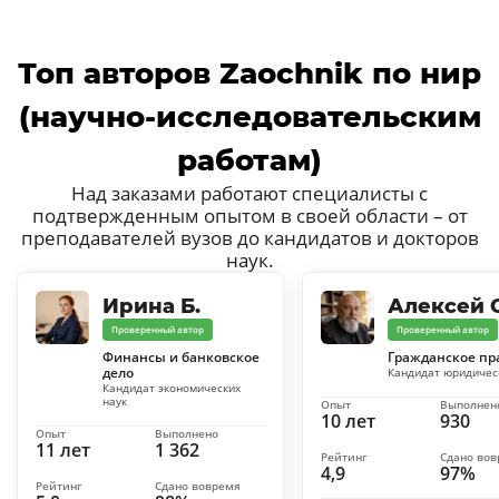
Топ авторов Zaochnik по нир
(научно-исследовательским
работам)
Над заказами работают специалисты с
подтвержденным опытом в своей области – от
преподавателей вузов до кандидатов и докторов
наук.
Ирина Б.
Алексей С
Проверенный автор
Проверенный автор
Финансы и банковское
Гражданское пр
дело
Кандидат юридичес
Кандидат экономических
наук
Опыт
Выполнен
10 лет
930
Опыт
Выполнено
11 лет
1 362
Рейтинг
Сдано во
4,9
97%
Рейтинг
Сдано вовремя