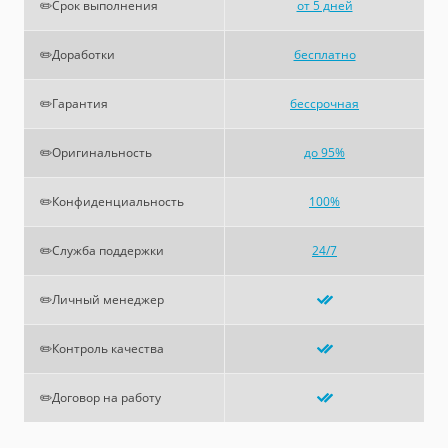
✏️Срок выполнения
от 5 дней
✏️Доработки
бесплатно
✏️Гарантия
бессрочная
✏️Оригинальность
до 95%
✏️Конфиденциальность
100%
✏️Служба поддержки
24/7
✏️Личный менеджер
✏️Контроль качества
✏️Договор на работу