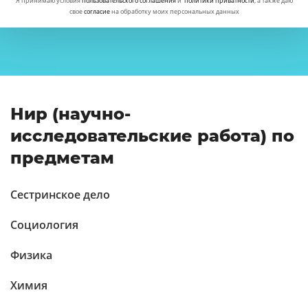
Я принимаю условия
пользовательского соглашения
и
политики приватности
, а также даю
свое
согласие
на обработку моих персональных данных
Нир (научно-
исследовательские работа) по
предметам
Сестринское дело
Социология
Физика
Химия