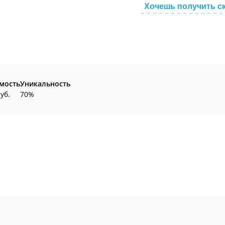
Хочешь получить с
мость
Уникальность
уб.
70%