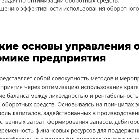
 задач по оптимизации оборотных средств.
шению эффективности использования оборотного 
еские основы управления
омике предприятия
едставляет собой совокупность методов и мероп
риятия через оптимизацию использования кратко
е баланса между ликвидностью и рентабельностью
ки оборотных средств. Основываясь на принципах 
роль капиталов, задействованных в производстве
ственных затрат, формирования запасов, дебиторс
евременность финансовых ресурсов для поддержан