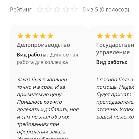
Рейтинг
0
из 5 (
0
голосов)
Делопроизводство
Государственн
управление
Вид работы:
Дипломная
работа для колледжа
Вид работы:
Заказ был выполнен
Спасибо большое
точно и в срок. И за
помощь. Надеюсь
приемлемую цену.
будет принято
Пришлось кое-что
преподавателем 
доделать и добавить, ноя
отлично. Успехов
и сам не знал об этих
вашей не легкой 
требованиях при
оформлении заказа.