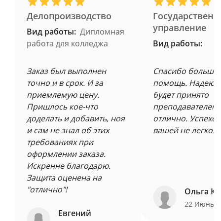
Делопроизводство
Государственн
управление
Вид работы:
Дипломная
работа для колледжа
Вид работы:
Заказ был выполнен
Спасибо большое
точно и в срок. И за
помощь. Надеюсь
приемлемую цену.
будет принято
Пришлось кое-что
преподавателем 
доделать и добавить, ноя
отлично. Успехов
и сам не знал об этих
вашей не легкой 
требованиях при
оформлении заказа.
Искренне благодарю.
Защита оценена на
"отлично"!
Ольга Ку
22 Июнь 
Евгений