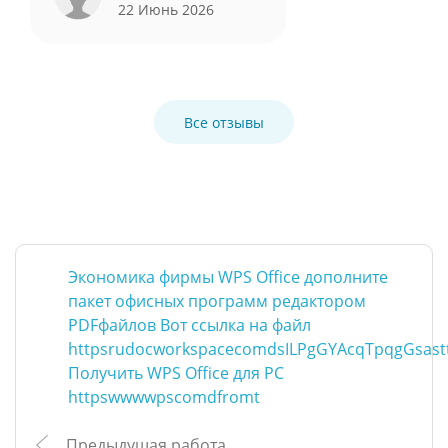
22 Июнь 2026
Все отзывы
Экономика фирмы WPS Office дополните
пакет офисных программ редактором
PDFфайлов Вот ссылка на файл
httpsrudocworkspacecomdsILPgGYAcqTpqgGsast
Получить WPS Office для PC
httpswwwwpscomdfromt
Предыдущая работа