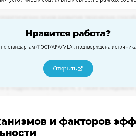
Нравится работа?
по стандартам (ГОСТ/APA/MLA), подтверждена источникам
Открыть
еханизмов и факторов эф
ьности