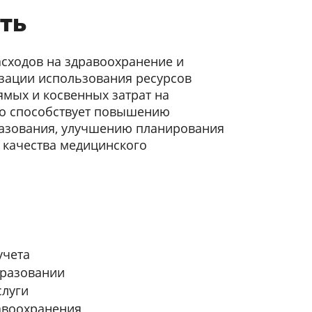
ть
асходов на здравоохранение и
зации использования ресурсов
ямых и косвенных затрат на
то способствует повышению
азования, улучшению планирования
качества медицинского
учета
бразовании
слуги
авоохранения