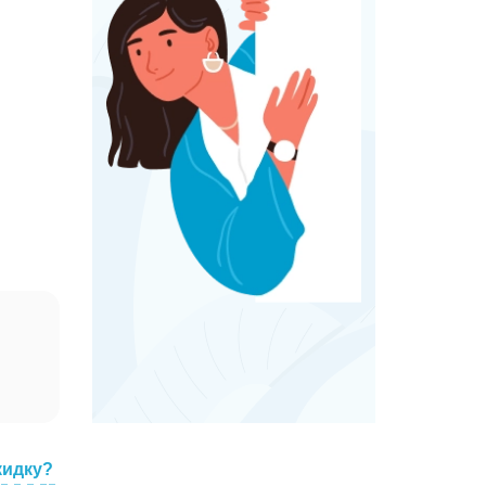
кидку?