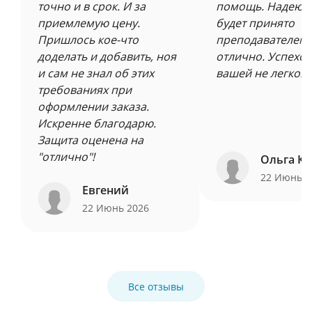
точно и в срок. И за
помощь. Надеюсь
приемлемую цену.
будет принято
Пришлось кое-что
преподавателем 
доделать и добавить, ноя
отлично. Успехов
и сам не знал об этих
вашей не легкой 
требованиях при
оформлении заказа.
Искренне благодарю.
Защита оценена на
"отлично"!
Ольга Ку
22 Июнь 
Евгений
22 Июнь 2026
Все отзывы