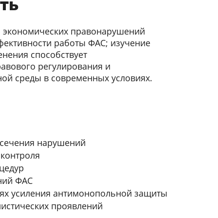
ть
ти экономических правонарушений
фективности работы ФАС; изучение
енения способствует
авового регулирования и
ой среды в современных условиях.
есечения нарушений
 контроля
цедур
ний ФАС
ях усиления антимонопольной защиты
листических проявлений