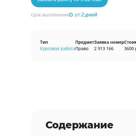
от
2 дней
Срок выполнения
Тип
Предмет
Заявка номер
Стои
Курсовая работа
Право
2 913 166
3600 
Содержание