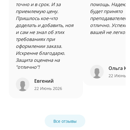
точно и в срок. И за
помощь. Надеюсь
приемлемую цену.
будет принято
Пришлось кое-что
преподавателем 
доделать и добавить, ноя
отлично. Успехов
и сам не знал об этих
вашей не легкой 
требованиях при
оформлении заказа.
Искренне благодарю.
Защита оценена на
"отлично"!
Ольга Ку
22 Июнь 
Евгений
22 Июнь 2026
Все отзывы